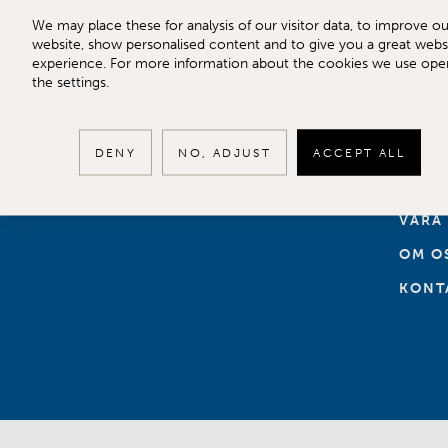
We may place these for analysis of our visitor data, to improve ou
website, show personalised content and to give you a great webs
experience. For more information about the cookies we use ope
the settings.
TILL 
SÄLJ
DENY
NO, ADJUST
ACCEPT ALL
KÖPA
VÅRA
OM O
KONT