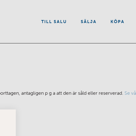
VÅRA TJÄNSTER
TILL SALU
SÄLJA
KÖPA
OM OSS
KONTAKT
rttagen, antagligen p g a att den är såld eller reserverad.
Se vå