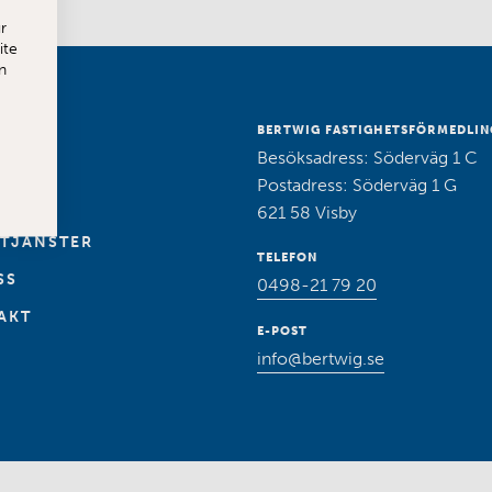
r
ite
n
SALU
BERTWIG FASTIGHETSFÖRMEDLIN
Besöksadress: Söderväg 1 C
A
Postadress: Söderväg 1 G
621 58 Visby
 TJÄNSTER
TELEFON
SS
0498-21 79 20
AKT
E-POST
info@bertwig.se