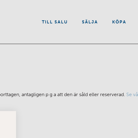
VÅRA TJÄNSTER
TILL SALU
SÄLJA
KÖPA
OM OSS
KONTAKT
rttagen, antagligen p g a att den är såld eller reserverad.
Se vå