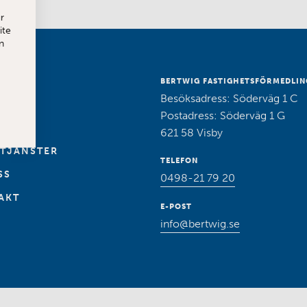
r
ite
n
SALU
BERTWIG FASTIGHETSFÖRMEDLIN
Besöksadress: Söderväg 1 C
A
Postadress: Söderväg 1 G
621 58 Visby
 TJÄNSTER
TELEFON
SS
0498-21 79 20
AKT
E-POST
info@bertwig.se