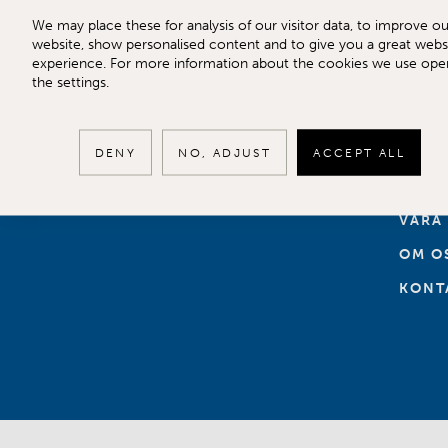
We may place these for analysis of our visitor data, to improve ou
website, show personalised content and to give you a great webs
experience. For more information about the cookies we use ope
the settings.
TILL 
SÄLJ
DENY
NO, ADJUST
ACCEPT ALL
KÖPA
VÅRA
OM O
KONT