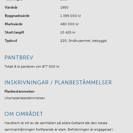
Värdeår
1950
Byggnadsvärde
1 399 000 kr
Markvärde
480 000 kr
Skatt/avgift
10 425 kr
Typkod
220, Småhusenhet, bebyggd
PANTBREV
Totalt 8 st pantbrev om 877 500 kr.
INSKRIVNINGAR / PLANBESTÄMMELSER
Planbestämmelser
Utomplansbestämmelser.
OM OMRÅDET
Havdhem är ett av de samhällen på södra Gotland där den lokala
sammanhållningen fortfarande är stark. Befolkningen är engagerad i