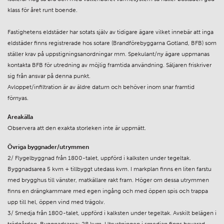
klass för året runt boende.
Fastighetens eldstäder har sotats själv av tidigare ägare vilket innebär att inga
eldstäder finns registrerade hos sotare (Brandförebyggarna Gotland, BFB) som
ställer krav på uppstigningsanordningar mm. Spekulant/ny ägare uppmanas
kontakta BFB för utredning av möjlig framtida användning. Säljaren friskriver
sig från ansvar på denna punkt.
Avloppet/infiltration är av äldre datum och behöver inom snar framtid
förnyas.
Areakälla
Observera att den exakta storleken inte är uppmätt.
Övriga byggnader/utrymmen
2/ Flygelbyggnad från 1800-talet, uppförd i kalksten under tegeltak.
Byggnadsarea 5 kvm + tillbyggt utedass kvm. I markplan finns en liten farstu
med brygghus till vänster, matkällare rakt fram. Höger om dessa utrymmen
finns en drängkammare med egen ingång och med öppen spis och trappa
upp till hel, öppen vind med trägolv.
3/ Smedja från 1800-talet, uppförd i kalksten under tegeltak. Avskilt belägen i
trädgården. Byggnadsarea: 28 kvm. Utrustningen i smedjan finns bevarad