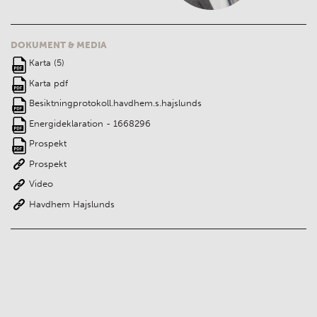
DOKUMENT & MEDIA
Karta (5)
Karta pdf
Besiktningprotokoll.havdhem.s.hajslunds
Energideklaration - 1668296
Prospekt
Prospekt
Video
Havdhem Hajslunds