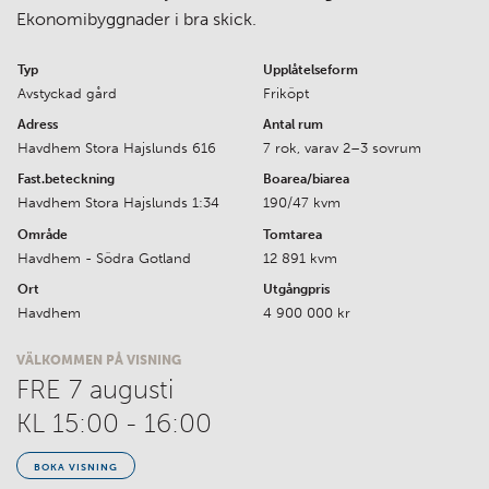
Ekonomibyggnader i bra skick.
Typ
Upplåtelseform
Avstyckad gård
Friköpt
Adress
Antal rum
Havdhem Stora Hajslunds 616
7
rok
, varav 2–3 sovrum
Fast.beteckning
Boarea
/biarea
Havdhem Stora Hajslunds 1:34
190/47 kvm
Område
Tomtarea
Havdhem - Södra Gotland
12 891 kvm
Ort
Utgångpris
Havdhem
4 900 000 kr
VÄLKOMMEN PÅ VISNING
FRE 7
augusti
KL 15:00 - 16:00
BOKA VISNING