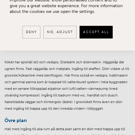
upp till övre plan. Till vänster, mot norr finns en liten passage med toalettrum
give you a great website experience. For more information
med wc och handfat och ett rum som kallas det blå rummet. Här finns ett
about the cookies we use open the settings.
gammalt väggskåp och alkov. Trägolv från lokalt sågat virke, som ligger löst
ovanpå ett stavparkettgolv (som nuvarande ägare inte ansåg passa i stil). Från
hallen kommer man även in i en liten kammare, där det ursprungliga köket
DENY
NO, ADJUST
ACCEPT ALL
var beläget. Till höger från hallen kommer man in i vardagsrummet med
kakelugn och trägolv. Dörr till köket som ligger i bakbygget. Takbjälkar i alla
rum.
Köket har spishäll (el) och vedspis. Diskbänk och diskmaskin. Väggskåp där
ugnen finns. Fast väggskåp och matplats. Ingång till skafferi. Dörr vidare ut till
grovkök/köksentré med stenflisgolv. Här finns också en vedspis, tvättmaskin
och gammal panna som är kopplad till vattenburet system i hela byggnaden
med en senare tillkopplad elpatron och luft/vatten-värmepump (med
utvändig kompressor). Ingång till badrum med wc, handfat och dusch.
Kakelklädda väggar och klinkergolv (äldre). I grovköket finns även en dörr
med ingång till trappa upp till den inredda vinden i tillbygget.
Övre plan
Hall med ingång till alla rum på detta plan samt en dörr med trappa upp till