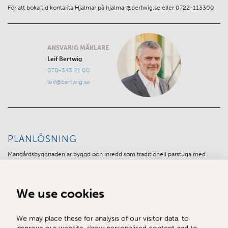
För att boka tid kontakta Hjalmar på hjalmar@bertwig.se eller 0722-113300
ANSVARIG MÄKLARE
Leif Bertwig
070-343 21 00
leif@bertwig.se
PLANLÖSNING
Mangårdsbyggnaden är byggd och inredd som traditionell parstuga med
senare påbyggd övervåning och delvis inredd vind och med ett tillbyggt
bakbygge i ett plan med inredd vindsvåning. Huvudentré via dubbeldörrar på
framsidan och en köksentré i bakbygget.
We use cookies
Bottenvåning
We may place these for analysis of our visitor data, to
Huvudentré via dubbeldörrar på framsidan med en hall/huvudentré. Trappa
improve our website, show personalised content and to