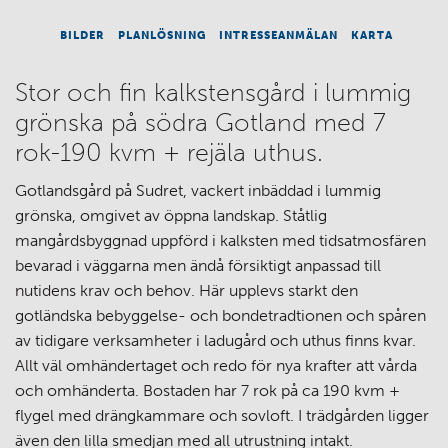
BILDER
PLANLÖSNING
INTRESSEANMÄLAN
KARTA
Stor och fin kalkstensgård i lummig
grönska på södra Gotland med 7
rok-190 kvm + rejäla uthus.
Gotlandsgård på Sudret, vackert inbäddad i lummig
grönska, omgivet av öppna landskap. Ståtlig
mangårdsbyggnad uppförd i kalksten med tidsatmosfären
bevarad i väggarna men ändå försiktigt anpassad till
nutidens krav och behov. Här upplevs starkt den
gotländska bebyggelse- och bondetradtionen och spåren
av tidigare verksamheter i ladugård och uthus finns kvar.
Allt väl omhändertaget och redo för nya krafter att vårda
och omhänderta. Bostaden har 7 rok på ca 190 kvm +
flygel med drängkammare och sovloft. I trädgården ligger
även den lilla smedjan med all utrustning intakt.