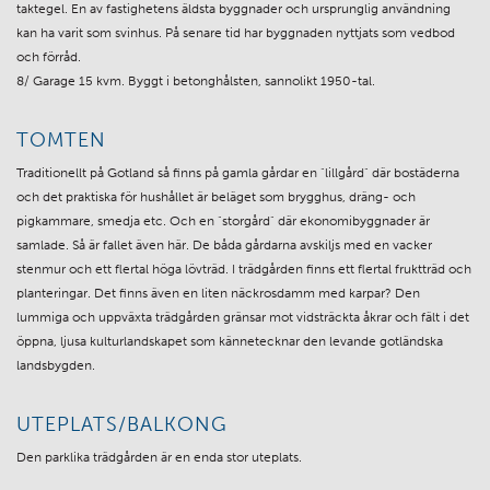
taktegel. En av fastighetens äldsta byggnader och ursprunglig användning
kan ha varit som svinhus. På senare tid har byggnaden nyttjats som vedbod
och förråd.
8/ Garage 15 kvm. Byggt i betonghålsten, sannolikt 1950-tal.
TOMTEN
Traditionellt på Gotland så finns på gamla gårdar en "lillgård" där bostäderna
och det praktiska för hushållet är beläget som brygghus, dräng- och
pigkammare, smedja etc. Och en "storgård" där ekonomibyggnader är
samlade. Så är fallet även här. De båda gårdarna avskiljs med en vacker
stenmur och ett flertal höga lövträd. I trädgården finns ett flertal fruktträd och
planteringar. Det finns även en liten näckrosdamm med karpar? Den
lummiga och uppväxta trädgården gränsar mot vidsträckta åkrar och fält i det
öppna, ljusa kulturlandskapet som kännetecknar den levande gotländska
landsbygden.
UTEPLATS/BALKONG
Den parklika trädgården är en enda stor uteplats.