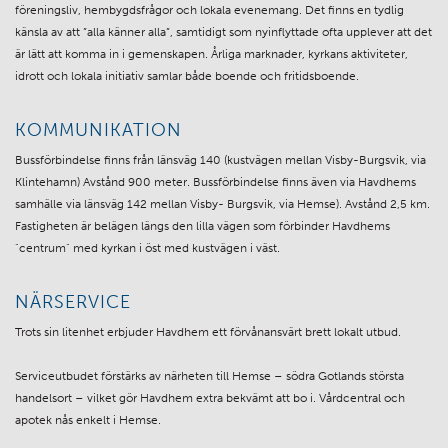
föreningsliv, hembygdsfrågor och lokala evenemang. Det finns en tydlig
känsla av att ”alla känner alla”, samtidigt som nyinflyttade ofta upplever att det
är lätt att komma in i gemenskapen. Årliga marknader, kyrkans aktiviteter,
idrott och lokala initiativ samlar både boende och fritidsboende.
KOMMUNIKATION
Bussförbindelse finns från länsväg 140 (kustvägen mellan Visby-Burgsvik, via
Klintehamn) Avstånd 900 meter. Bussförbindelse finns även via Havdhems
samhälle via länsväg 142 mellan Visby- Burgsvik, via Hemse). Avstånd 2,5 km.
Fastigheten är belägen längs den lilla vägen som förbinder Havdhems
"centrum" med kyrkan i öst med kustvägen i väst.
NÄRSERVICE
Trots sin litenhet erbjuder Havdhem ett förvånansvärt brett lokalt utbud.
Serviceutbudet förstärks av närheten till Hemse – södra Gotlands största
handelsort – vilket gör Havdhem extra bekvämt att bo i. Vårdcentral och
apotek nås enkelt i Hemse.