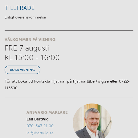
TILLTRÄDE
Enligt överenskommelse
VÄLKOMMEN PÅ VISNING
FRE 7
augusti
KL 15:00 - 16:00
BOKA VISNING
För att boka tid kontakta Hjalmar på hjalmar@bertwig.se eller 0722-
113300
ANSVARIG MÄKLARE
Leif Bertwig
070-343 21 00
leif@bertwig.se