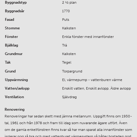
Byggnadstyp
2 ½ plan
Byggnadsår
1770
Fasad
Puts
Stomme
Kalksten
Fönster
Enkla fönster med innanfönster
Bjälklag
Trä
Grundmur
Kalksten
Tak
Tegel
Grund
Torpargrund
Uppvärmning
El, värmepump - vattenburen värme
Vatten/avlopp
Enskilt vatten, Enskilt avlopp. Äldre avlopp
Ventilation
Självdrag
Renovering
Renoveringar har sedan skett med jämna mellanrum. Uppgift finns om 1930-
tal, 1961 och från 1978 och fram till idag som nuvarande ägare utfört. Även
om de gamla enkelfönstren finns kvar så har man sparat alla innanfönster som
isolerar nog så bra och med vattenburet värmesystem så håller bostaden god