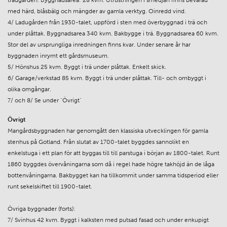
med härd, blåsbälg och mängder av gamla verktyg. Oinredd vind.
4/ Ladugården från 1930-talet, uppförd i sten med överbyggnad i trä och
under plåttak. Byggnadsarea 340 kvm. Bakbygge i trä. Byggnadsarea 60 kvm.
Stor del av ursprungliga inredningen finns kvar. Under senare år har
byggnaden inrymt ett gårdsmuseum.
5/ Hönshus 25 kvm. Byggt i trä under plåttak. Enkelt skick.
6/ Garage/verkstad 85 kvm. Byggt i trä under plåttak. Till- och ombyggt i
olika omgångar.
7/ och 8/ Se under "Övrigt"
Övrigt
Mangårdsbyggnaden har genomgått den klassiska utvecklingen för gamla
stenhus på Gotland. Från slutat av 1700-talet byggdes sannolikt en
enkelstuga i ett plan för att byggas till till parstuga i början av 1800-talet. Runt
1860 byggdes övervåningarna som då i regel hade högre takhöjd än de låga
bottenvåningarna. Bakbygget kan ha tillkommit under samma tidsperiod eller
runt sekelskiftet till 1900-talet.
Övriga byggnader (forts):
7/ Svinhus 42 kvm. Byggt i kalksten med putsad fasad och under enkupigt