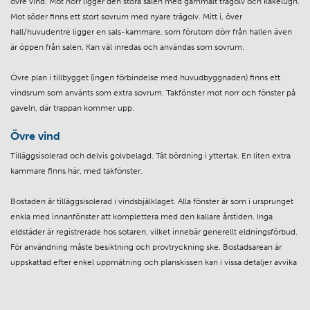
övre vind. Mot norr ligger den stora salen med gammalt trägolv och kakelugn.
Mot söder finns ett stort sovrum med nyare trägolv. Mitt i, över
hall/huvudentré ligger en sals-kammare, som förutom dörr från hallen även
är öppen från salen. Kan väl inredas och användas som sovrum.
Övre plan i tillbygget (ingen förbindelse med huvudbyggnaden) finns ett
vindsrum som använts som extra sovrum. Takfönster mot norr och fönster på
gaveln, där trappan kommer upp.
Övre vind
Tilläggsisolerad och delvis golvbelagd. Tät bördning i yttertak. En liten extra
kammare finns här, med takfönster.
Bostaden är tilläggsisolerad i vindsbjälklaget. Alla fönster är som i ursprunget
enkla med innanfönster att komplettera med den kallare årstiden. Inga
eldstäder är registrerade hos sotaren, vilket innebär generellt eldningsförbud.
För användning måste besiktning och provtryckning ske. Bostadsarean är
uppskattad efter enkel uppmätning och planskissen kan i vissa detaljer avvika