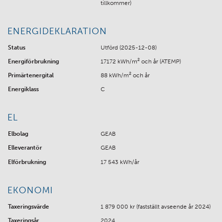
tillkommer)
ENERGIDEKLARATION
Status
Utförd (2025-12-08)
2
Energiförbrukning
17172 kWh/m
och år (ATEMP)
2
Primärtenergital
88 kWh/m
och år
Energiklass
C
EL
Elbolag
GEAB
Elleverantör
GEAB
Elförbrukning
17 543 kWh/år
EKONOMI
Taxeringsvärde
1 879 000 kr (fastställt avseende år 2024)
Taxeringsår
2024