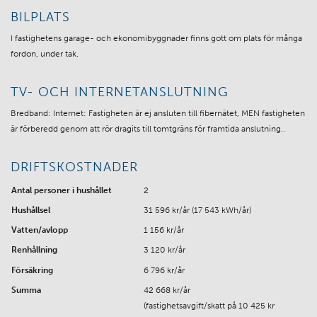
BILPLATS
I fastighetens garage- och ekonomibyggnader finns gott om plats för många
fordon, under tak.
TV- OCH INTERNETANSLUTNING
Bredband: Internet: Fastigheten är ej ansluten till fibernätet, MEN fastigheten
är förberedd genom att rör dragits till tomtgräns för framtida anslutning..
DRIFTSKOSTNADER
Antal personer i hushållet
2
Hushållsel
31 596 kr/år (17 543 kWh/år)
Vatten/avlopp
1 156 kr/år
Renhållning
3 120 kr/år
Försäkring
6 796 kr/år
Summa
42 668 kr/år
(fastighetsavgift/skatt på 10 425 kr